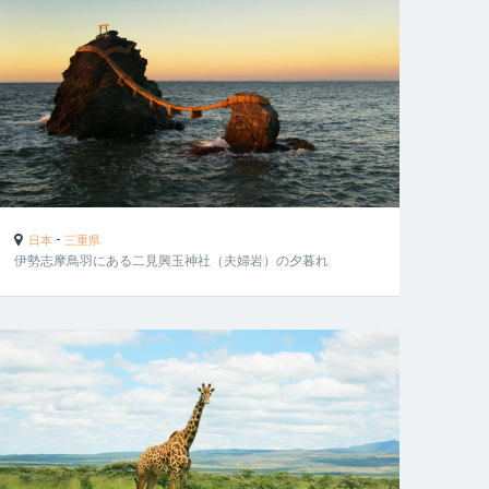
-
日本
三重県
伊勢志摩鳥羽にある二見興玉神社（夫婦岩）の夕暮れ