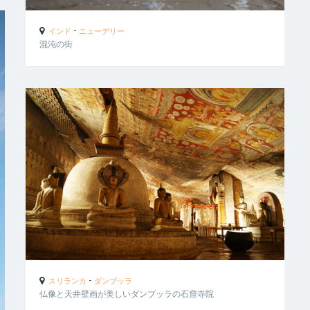
-
インド
ニューデリー
混沌の街
-
スリランカ
ダンブッラ
仏像と天井壁画が美しいダンブッラの石窟寺院