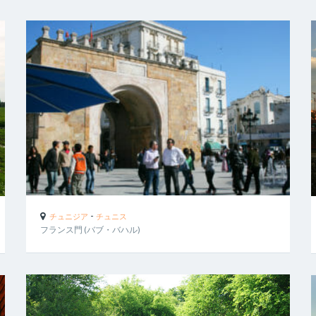
-
チュニジア
チュニス
フランス門 (バブ・バハル)