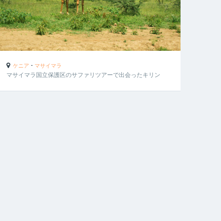
-
ケニア
マサイマラ
マサイマラ国立保護区のサファリツアーで出会ったキリン