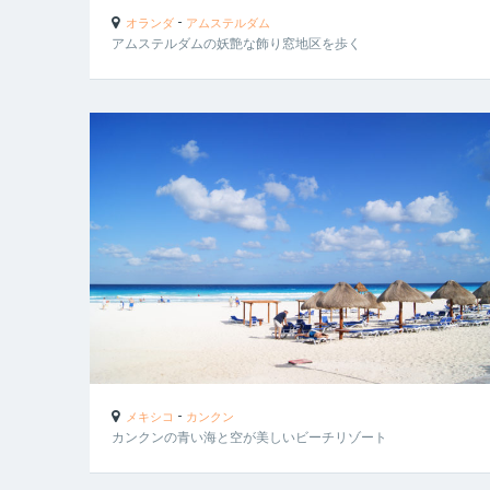
-
オランダ
アムステルダム
アムステルダムの妖艶な飾り窓地区を歩く
-
メキシコ
カンクン
カンクンの青い海と空が美しいビーチリゾート