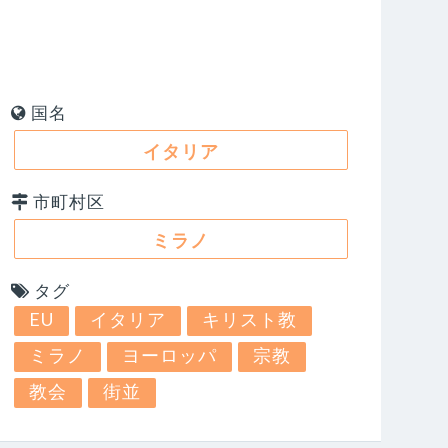
国名
イタリア
市町村区
ミラノ
タグ
EU
イタリア
キリスト教
ミラノ
ヨーロッパ
宗教
教会
街並