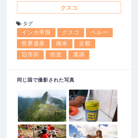
クスコ
タグ
インカ帝国
クスコ
ペルー
世界遺産
南米
古都
旧市街
街並
遺跡
同じ国で撮影された写真