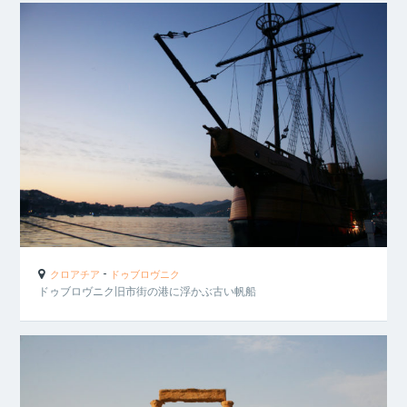
-
クロアチア
ドゥブロヴニク
ドゥブロヴニク旧市街の港に浮かぶ古い帆船