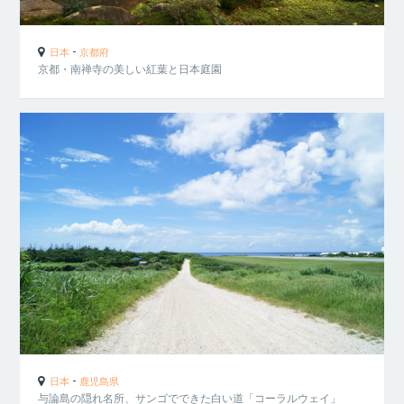
-
日本
京都府
京都・南禅寺の美しい紅葉と日本庭園
-
日本
鹿児島県
与論島の隠れ名所、サンゴでできた白い道「コーラルウェイ」