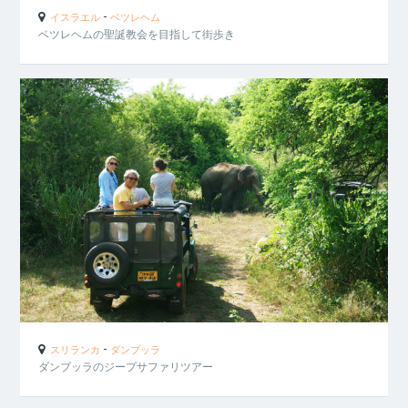
-
イスラエル
ベツレヘム
ベツレヘムの聖誕教会を目指して街歩き
-
スリランカ
ダンブッラ
ダンブッラのジープサファリツアー