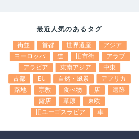
最近人気のあるタグ
街並
首都
世界遺産
アジア
ヨーロッパ
道
旧市街
アラブ
アラビア
東南アジア
中東
古都
EU
自然・風景
アフリカ
路地
宗教
食べ物
店
遺跡
露店
草原
東欧
旧ユーゴスラビア
車