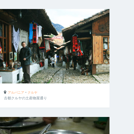
-
アルバニア
クルヤ
古都クルヤの土産物屋通り