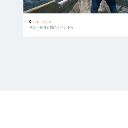
-
日本
埼玉県
秩父・長瀞岩畳のライン下り