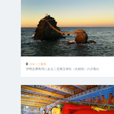
-
日本
三重県
伊勢志摩鳥羽にある二見興玉神社（夫婦岩）の夕暮れ