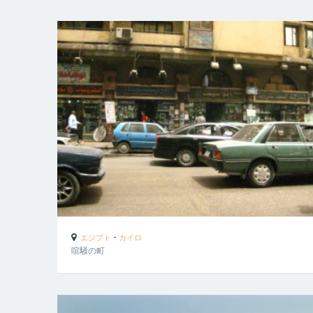
-
エジプト
カイロ
喧騒の町