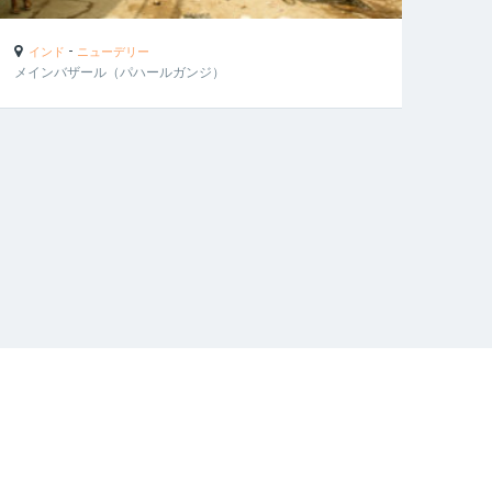
-
インド
ニューデリー
メインバザール（パハールガンジ）