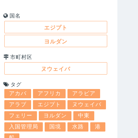
国名
エジプト
ヨルダン
市町村区
ヌウェイバ
タグ
アカバ
アフリカ
アラビア
アラブ
エジプト
ヌウェイバ
フェリー
ヨルダン
中東
入国管理局
国境
水路
港
船