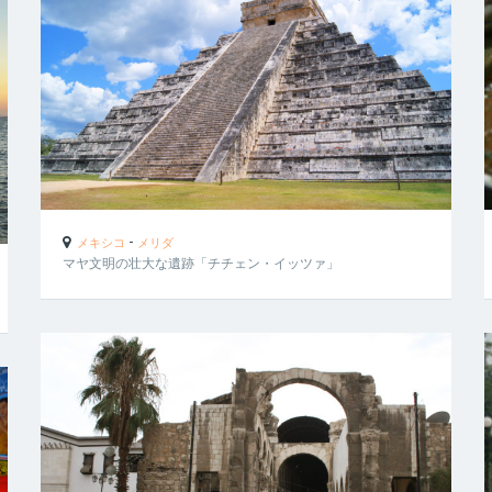
-
メキシコ
メリダ
マヤ文明の壮大な遺跡「チチェン・イッツァ」