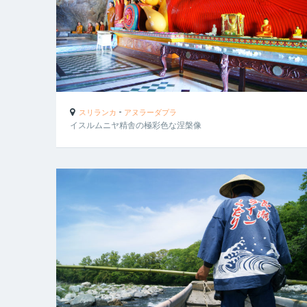
-
スリランカ
アヌラーダプラ
イスルムニヤ精舎の極彩色な涅槃像