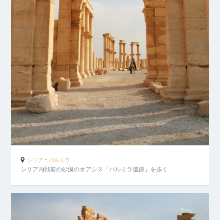
-
シリア
パルミラ
シリア内戦前の砂漠のオアシス「パルミラ遺跡」を歩く