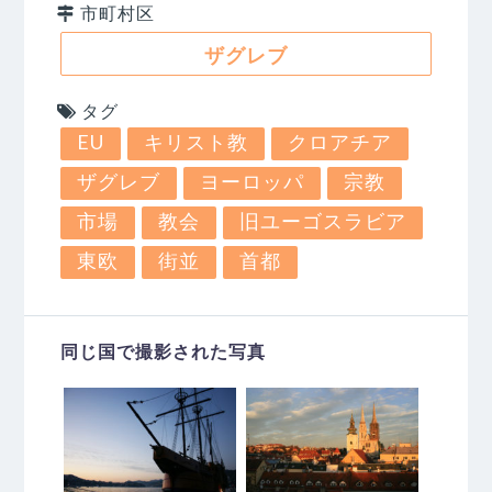
市町村区
ザグレブ
タグ
EU
キリスト教
クロアチア
ザグレブ
ヨーロッパ
宗教
市場
教会
旧ユーゴスラビア
東欧
街並
首都
同じ国で撮影された写真