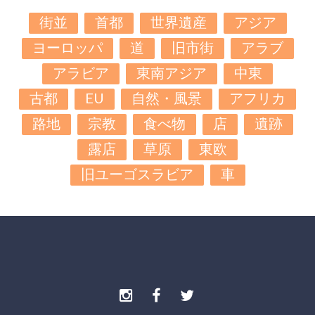
街並
首都
世界遺産
アジア
ヨーロッパ
道
旧市街
アラブ
アラビア
東南アジア
中東
古都
EU
自然・風景
アフリカ
路地
宗教
食べ物
店
遺跡
露店
草原
東欧
旧ユーゴスラビア
車