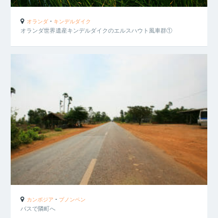
-
オランダ
キンデルダイク
オランダ世界遺産キンデルダイクのエルスハウト風車群①
-
カンボジア
プノンペン
バスで隣町へ