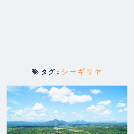
シーギリヤ
タグ :