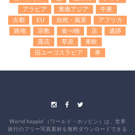
アラビア
東南アジア
中東
古都
EU
自然・風景
アフリカ
路地
宗教
食べ物
店
遺跡
露店
草原
東欧
旧ユーゴスラビア
車
World hoppin'（ワールド・ホッピン）は、世界
旅行のフリー写真素材を無料ダウンロードできる